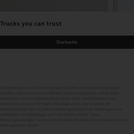
Trucks you can trust
Startseite
Die Abbildungen und Texte können auch Zubehör und Sonderausstattungen
enthalten, die nicht zum serienmäßigen Lieferumfang gehören. Die gezeigten
Abbildungen sind nur beispielhaft und geben nicht notwendigerweise den
tatsächlichen Zustand der Originalfahrzeuge wieder. Das Aussehen der
Originalfahrzeuge kann von diesen Abbildungen abweichen. Änderungen sind
vorbehalten. Die Abbildungen und Texte können ebenso Typen,
Betreuungsleistungen, Services und Produkte enthalten, die in einzelnen Ländern
nicht angeboten werden.